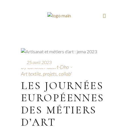
25 avril 2023
By
Candice Aubert-Dho
Art textile, projets, collab'
LES JOURNÉES
EUROPÉENNES
DES MÉTIERS
D’ART