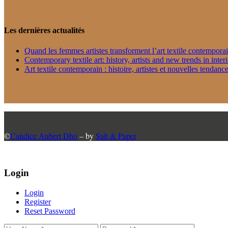
Les dernières actualités
Quand les femmes artistes transforment l’art textile contempora
Contemporary textile art: history, artists and new trends in inter
Art textile contemporain : histoire, artistes et nouvelles tendance
©
Candice Aubert Dho
– by
Salt & Paper
Login
Login
Register
Reset Password