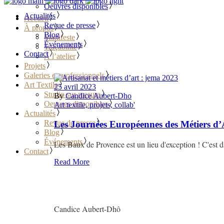
Oeuvres disponibles
Actualités
Accueil
Revue de presse
À propos
Blog
Manifeste
Événements
Traçabilité
Contact
À l’atelier
Projets
Galeries et professionnels
Art Textile
25 avril 2023
Studio sur mesure
By
Candice Aubert-Dho
Oeuvres disponibles
Art textile, projets, collab'
Actualités
Revue de presse
Les Journées Européennes des Métiers d’
Blog
Événements
Les Baux de Provence est un lieu d'exception ! C'est da
Contact
Read More
Candice Aubert-Dhô