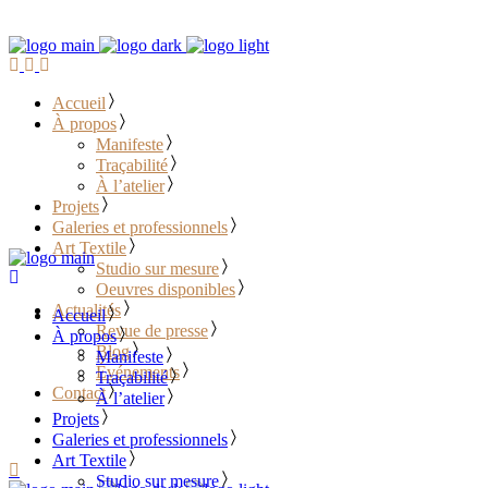
Accueil
À propos
Manifeste
Traçabilité
À l’atelier
Projets
Galeries et professionnels
Art Textile
Studio sur mesure
Oeuvres disponibles
Actualités
Accueil
Revue de presse
À propos
Blog
Manifeste
Événements
Traçabilité
Contact
À l’atelier
Projets
………………………………
Galeries et professionnels
Art Textile
Studio sur mesure