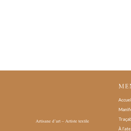
ME
Accuei
Manif
Traçab
Artisane d’art – Artiste textile
À l’ate