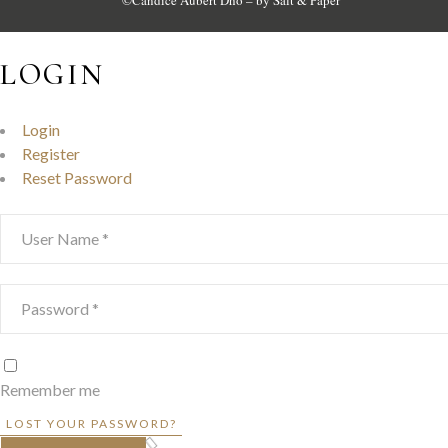
©
Candice Aubert Dho
– by
Salt & Paper
LOGIN
Login
Register
Reset Password
Remember me
LOST YOUR PASSWORD?