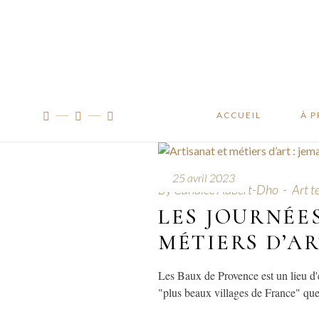
Manifes
Traçabil
À l’ateli
ACCUEIL
À 
Man
25 avril 2023
By
Candice Aubert-Dho
Art te
Traç
LES JOURNÉE
À l’
MÉTIERS D’A
Les Baux de Provence est un lieu d'e
"plus beaux villages de France" que 