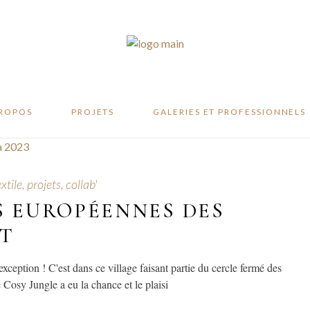
te
ité
er
PROPOS
PROJETS
GALERIES ET PROFESSIONNELS
ifeste
xtile, projets, collab'
abilité
S EUROPÉENNES DES
atelier
RT
xception ! C'est dans ce village faisant partie du cercle fermé des
Cosy Jungle a eu la chance et le plaisi