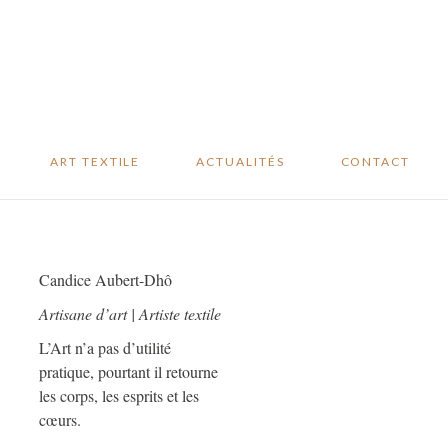
Studio sur mesure
Revue de presse
Oeuvres
Blog
disponibles
Événements
………
ART TEXTILE
ACTUALITÉS
CONTACT
Studio sur mesure
Revue de presse
Oeuvres
Blog
Candice Aubert-Dhô
disponibles
Événements
Artisane d’art | Artiste textile
L’Art n’a pas d’utilité
pratique, pourtant il retourne
les corps, les esprits et les
cœurs.