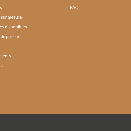
s
FAQ
 sur mesure
s disponibles
de presse
ments
ct