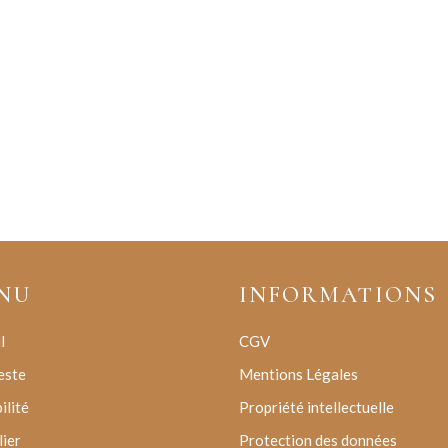
NU
INFORMATIONS
l
CGV
este
Mentions Légales
ilité
Propriété intellectuelle
lier
Protection des données