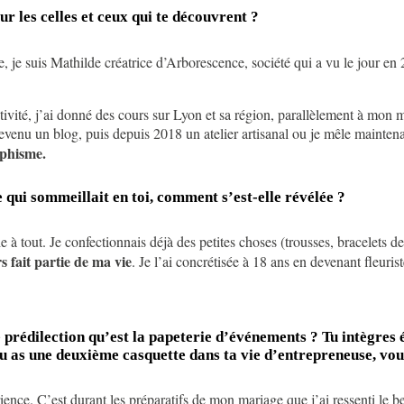
r les celles et ceux qui te découvrent ?
 je suis Mathilde créatrice d’Arborescence, société qui a vu le jour en 
ctivité, j’ai donné des cours sur Lyon et sa région, parallèlement à mon mé
devenu un blog, puis depuis 2018 un atelier artisanal ou je mêle maintenan
aphisme.
qui sommeillait en toi, comment s’est-elle révélée ?
e à tout. Je confectionnais déjà des petites choses (trousses, bracelets d
s fait partie de ma vie
. Je l’ai concrétisée à 18 ans en devenant fleuris
prédilection qu’est la papeterie d’événements ? Tu intègres 
tu as une deuxième casquette dans ta vie d’entrepreneuse, vo
ience. C’est durant les préparatifs de mon mariage que j’ai ressenti le 