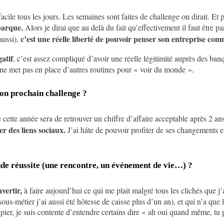
acile tous les jours. Les semaines sont faites de challenge on dirait. Et 
barque.
Alors je dirai que au delà du fait qu’effectivement il faut être 
c’est une réelle liberté de pouvoir penser son entreprise comm
aussi),
gatif
, c’est assez compliqué d’avoir une réelle légitimité auprès des ba
on ne met pas en place d’autres routines pour « voir du monde ».
 ton prochain challenge ?
cette année sera de retrouver un chiffre d’affaire acceptable après 2 a
r des liens sociaux.
J’ai hâte de pouvoir profiter de ses changements e
ande réussite (une rencontre, un événement de vie…) ?
vertir,
à faire aujourd’hui ce qui me plait malgré tous les clichés que j’a
sous-métier j’ai aussi été hôtesse de caisse plus d’un an), et qui n’a qu
er, je suis contente d’entendre certains dire « ah oui quand même, tu par