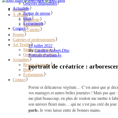
Oeuvres disponibles
Actualités
Accueil
Revue de presse
À propos
Blog
Manifeste
Événements
Traçabilité
Contact
À l’atelier
Projets
Galeries et professionnels
Art Textile
19 juillet 2022
Studio sur mesure
By
Candice Aubert-Dho
Oeuvres disponibles
Portraits d'artisan.es
Actualités
Revue de presse
portrait de créatrice : arboresce
Blog
Événements
Contact
Poésie et délicatesse végétale… C’est ainsi que je décri
vos mariages et autres belles journées ! Mais pas que 
me plait beaucoup, en plus de vouloir me mettre à fab
son univers fleuri mais… qui ne s’est pas créé du jour
parle.
Je vous laisse entre de bonnes mains.