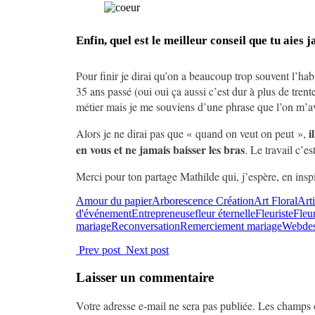
Enfin, quel est le meilleur conseil que tu aies
Pour finir je dirai qu’on a beaucoup trop souvent l’ha
35 ans passé (oui oui ça aussi c’est dur à plus de trent
métier mais je me souviens d’une phrase que l’on m’ava
i
Alors je ne dirai pas que « quand on veut on peut »,
en vous et ne jamais baisser les bras
. Le travail c’es
Merci pour ton partage Mathilde qui, j’espère, en inspi
Amour du papier
Arborescence Création
Art Floral
Arti
d'événement
Entrepreneuse
fleur éternelle
Fleuriste
Fleu
mariage
Reconversation
Remerciement mariage
Webdes
Prev post
Next post
Laisser un commentaire
Votre adresse e-mail ne sera pas publiée.
Les champs o