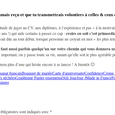
 jamais reçu et que tu transmettrais volontiers à celles & ceux 
bitude de juger au CV, aux diplômes, à l’expérience et pas « à la motiva
croire en soit c’est primordi
e ans !) qui aide certains à passer ce cap :
it dite au tout début, lorsque personne ne croyait en moi « les plus ten
l faut aussi parfois quelqu’un sur votre chemin qui vous donnera un
t important, on y passe toute sa vie, autant qu’elle soit le plus agréable p
rera plus d’une qui hésite encore à se lancer ! A bientôt 🙂
sanat français
Bouquet de mariée
Carte d'anniversaire
Confidence
Croise 
rs séchées
Graphisme Papier ensemensé
Joli Jour
Jour J
Made in France
Pa
igner
bligatoires sont indiqués avec
*