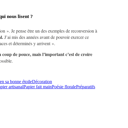
qui nous lisent ?
tion ». Je pense être un des exemples de reconversion à
al.
J’ai mis des années avant de pouvoir exercer ce
aces et déterminés y arrivent ».
 coup de pouce, mais l’important c’est de croire
ossible.
en sa bonne étoile
Décoration
pier artisanal
Papier fait main
Poésie florale
Préparatifs