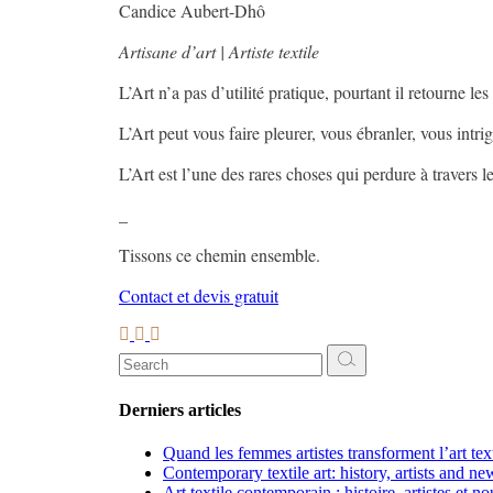
Candice Aubert-Dhô
Artisane d’art | Artiste textile
L’Art n’a pas d’utilité pratique, pourtant il retourne les
L’Art peut vous faire pleurer, vous ébranler, vous intri
L’Art est l’une des rares choses qui perdure à travers 
_
Tissons ce chemin ensemble.
Contact et devis gratuit
Search
for:
Derniers articles
Quand les femmes artistes transforment l’art te
Contemporary textile art: history, artists and ne
Art textile contemporain : histoire, artistes et n