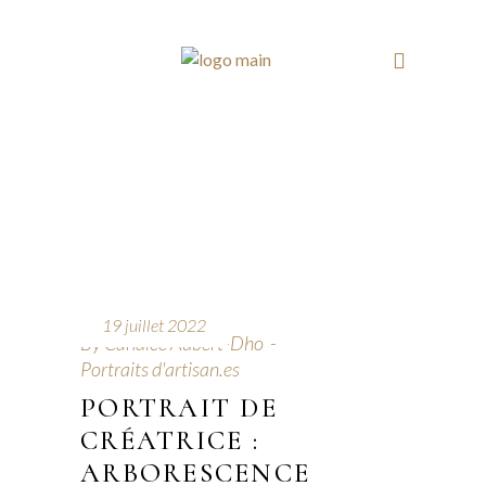
19 juillet 2022
By
Candice Aubert-Dho
Portraits d'artisan.es
PORTRAIT DE
CRÉATRICE :
ARBORESCENCE