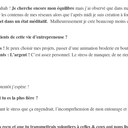
Je cherche encore mon équilibre
hahah !
mais j’ai observé que dans ma 
er les contenus de mes réseaux alors que l’après midi je suis création à fo
et dans un état méditatif.
Malheureusement je crée beaucoup moins q
nients de cette vie d’entrepreneuse ?
s !
Je peux choisir mes projets, passer d’une animation broderie en boutiq
ents : L’argent !
C’est assez personnel. Le stress de manquer, de ne rien
ientôt j’espère !
tu es la plus fière ?
nt le stress que ça engendrait, l’incompréhension de mon entourage et la
is reçu et que tu transmettrais volontiers à celles & ceux qui nous li