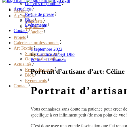
Oeuvres disponibles
Actualités
Accueil
Revue de presse
À propos
Blog
Manifeste
Événements
Traçabilité
Contact
À l’atelier
Projets
Galeries et professionnels
Art Textile
1 septembre 2022
Studio sur mesure
By
Candice Aubert-Dho
Oeuvres disponibles
Portraits d'artisan.es
Actualités
Revue de presse
Portrait d’artisane d’art: Céline
Blog
Événements
Contact
Portrait d’artisa
Vous connaissez sans doute ma patience pour créer des 
spécifique à cet infiniment petit (de mon point de vue!
C’est donc avec une grande fascination que j’ai rencon