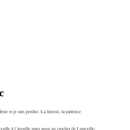
c
ie et je suis perdue. La finesse, la patience
.
ravaille à l’aiguille mais aussi au crochet de Lunéville