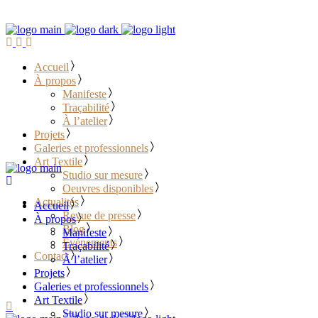
Accueil
À propos
Manifeste
Traçabilité
À l’atelier
Projets
Galeries et professionnels
Art Textile
Studio sur mesure
Oeuvres disponibles
Actualités
Accueil
Revue de presse
À propos
Blog
Manifeste
Événements
Traçabilité
Contact
À l’atelier
Projets
………………………………
Galeries et professionnels
Art Textile
Studio sur mesure