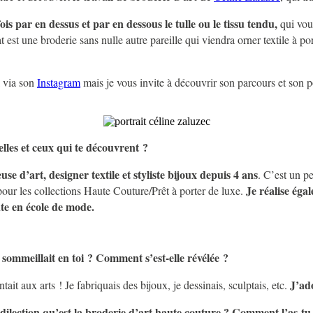
ois par en dessus et par en dessous le tulle ou le tissu tendu,
qui vou
 est une broderie sans nulle autre pareille qui viendra orner textile à po
l via son
Instagram
mais je vous invite à découvrir son parcours et son p
elles et ceux qui te découvrent ?
use d’art, designer textile et styliste bijoux depuis 4 ans
. C’est un p
Je réalise ég
 pour les collections Haute Couture/Prêt à porter de luxe.
nte en école de mode.
 sommeillait en toi ? Comment s’est-elle révélée ?
J’ado
ntait aux arts ! Je fabriquais des bijoux, je dessinais, sculptais, etc.
dilection qu’est la broderie d’art haute couture ? Comment l’as-tu