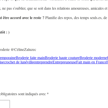
i
, ne pas s’oublier, que se soit dans les relations amoureuses, amicales et 
 être accord avec le reste ?
Planifie des repos, des temps seuls.es, de 
ôt : )
broderie @CélineZaluzec
temporaine
Broderie faite main
Broderie haute couture
Broderie moderne
ise
crochet de lunéville
entreprendre
Entrepreuneuse
Fait main en France
F
bligatoires sont indiqués avec
*