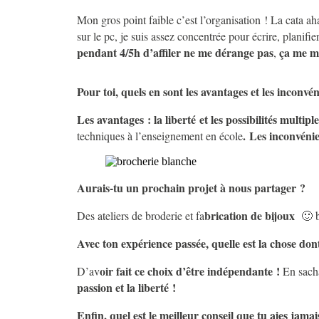
Mon gros point faible c’est l’organisation ! La cata a
sur le pc, je suis assez concentrée pour écrire, planifi
pendant 4/5h d’affiler ne me dérange pas
ça me m
,
Pour toi, quels en sont les avantages et les inconvé
Les avantages : la liberté et les possibilités multiple
. Les inconvéni
techniques à l’enseignement en école
Aurais-tu un prochain projet à nous partager ?
brication de bijoux
Des ateliers de broderie et fa
🙂 b
Avec ton expérience passée, quelle est la chose dont 
oir fait ce choix d’être indépendante !
D’av
En sacha
passion et la liberté !
Enfin, quel est le meilleur conseil que tu aies jama