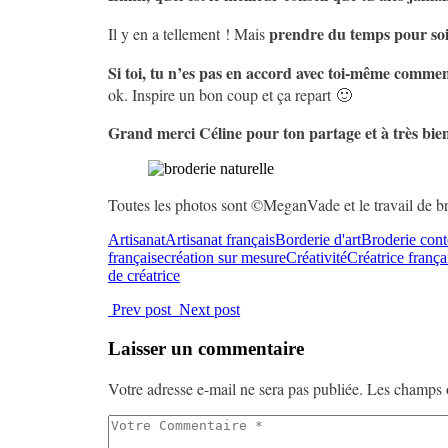
prendre du temps pour so
Il y en a tellement ! Mais
Si toi, tu n’es pas en accord avec toi-même comment
ok. Inspire un bon coup et ça repart 🙂
Grand merci Céline pour ton partage et à très bient
Toutes les photos sont ©MeganVade et le travail de 
Artisanat
Artisanat français
Borderie d'art
Broderie con
française
création sur mesure
Créativité
Créatrice frança
de créatrice
Prev post
Next post
Laisser un commentaire
Votre adresse e-mail ne sera pas publiée.
Les champs o