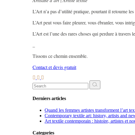
Artisane d’art | Artiste textile
L’Art n’a pas d’utilité pratique, pourtant il retourne les
L’Art peut vous faire pleurer, vous ébranler, vous intri
L’Art est l’une des rares choses qui perdure à travers 
_
Tissons ce chemin ensemble.
Contact et devis gratuit
Search
for:
Derniers articles
Quand les femmes artistes transforment l’art te
Contemporary textile art: history, artists and ne
Art textile contemporain : histoire, artistes et n
Categories