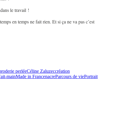
dans le travail !
temps en temps ne fait rien. Et si ça ne va pas c’est
broderie perlée
Céline Zaluzec
création
ait-main
Made in France
nacre
Parcours de vie
Portrait