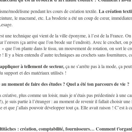
La création texti
lisme/modélisme pendant les cours de création textile.
la teinture, le macramé, etc. La broderie a été un coup de cœur, immédiat
Lesage.
est une technique qui vient de la ville éponyme, à l’est de la France. On 
r l’envers (ça arrive que l’on brode sur l’endroit). Avec le crochet, on po
» que l’on plante dans le tissu, un mouvement de rotation, on sort le croc
e
! Il y a bien entendu d’autre techniques au crochets sans fournitures, co
’appliquer à tellement de secteur,
ça ne s’arrête pas à la mode, ça peut 
u support et des matériaux utilisés !
 au moment de faire des études ? Quel a été ton parcours de vie ?
ative, plus comme un loisir, mais je n’étais pas prédestinée à une carri
!), je suis partie à l’étranger : au moment de revenir il fallait choisir 
lle et que j’allais pouvoir développer tout ça. Elle avait raison ! C’est 
titâches : création, comptabilité, fournisseurs… Comment t’organi