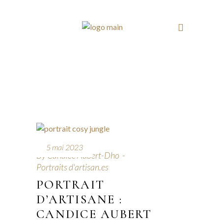
5 mai 2023
By
Candice Aubert-Dho
Portraits d'artisan.es
PORTRAIT
D’ARTISANE :
CANDICE AUBERT