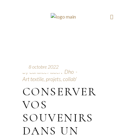
8 octobre 2022
By
Candice Aubert-Dho
Art textile, projets, collab'
CONSERVER
VOS
SOUVENIRS
DANS UN