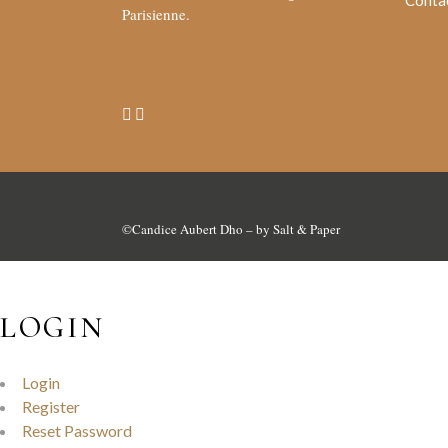
Conta
Parisienne.
©
Candice Aubert Dho
– by
Salt & Paper
LOGIN
Login
Register
Reset Password