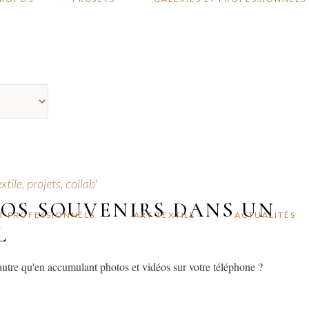
…………
xtile, projets, collab'
OS SOUVENIRS DANS UN
ET PROFESSIONNELS
ART TEXTILE
ACTUALITÉS
L
utre qu'en accumulant photos et vidéos sur votre téléphone ?