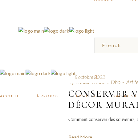
……………………
8 octobre 2022
By
Candice Aubert-Dho
Art te
CONSERVER V
ACCUEIL
À PROPOS
PROJETS
GALERIES 
DÉCOR MURA
Comment conserver des souvenirs, a
Read More