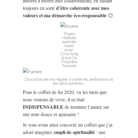
univers à travers mes collaborations, en faisant
d’être cohérente avec mes
toujours en sorte
valeurs et ma démarche éco-responsable
🙂
Tisane
réalisée
spéciale
ment
pour
CosyJung
le par La
Tisanière
Tatouée
L’occasion de me régaler à varier les ambiances et
les atmosphères…
Pour le coffret de fin 2020, vu les mois que
nous venions de vivre, il m’était
INDISPENSABLE
de terminer l’année sur
une note douce et apaisante !
Je vous avais ainsi concocté un coffret que j’ai
empli de spiritualité
adoré imaginer,
: une