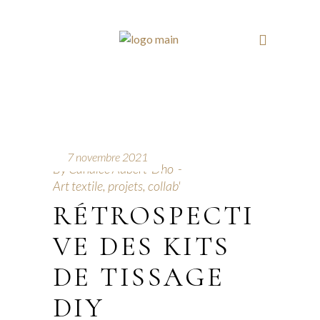
7 novembre 2021
By
Candice Aubert-Dho
Art textile, projets, collab'
RÉTROSPECTI
VE DES KITS
DE TISSAGE
DIY