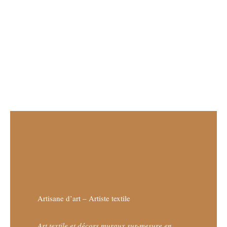
Artisane d’art – Artiste textile
Art textile et décors muraux sur-mesure en