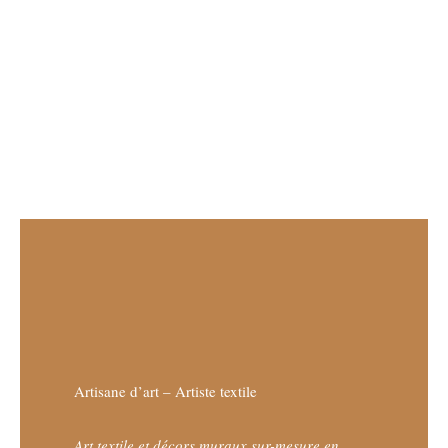
Artisane d’art – Artiste textile
Art textile et décors muraux sur-mesure en