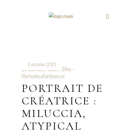
5 octobre 2021
By
Candice Aubert-Dho
Portraits d'artisan.es
PORTRAIT DE
CRÉATRICE :
MILUCCIA,
ATYPICAL