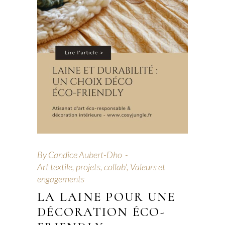
By
Candice Aubert-Dho
Art textile, projets, collab'
,
Valeurs et
engagements
LA LAINE POUR UNE
DÉCORATION ÉCO-