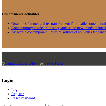
Les dernières actualités
Quand les femmes artistes transforment l’art textile contempora
Contemporary textile art: history, artists and new trends in inter
Art textile contemporain : histoire, artistes et nouvelles tendance
©
Candice Aubert Dho
– by
Salt & Paper
Login
Login
Register
Reset Password