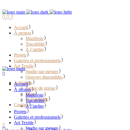
Accueil
À propos
Manifeste
Traçabilité
À l’atelier
Projets
Galeries et professionnels
Art Textile
Studio sur mesure
Oeuvres disponibles
Actualités
Accueil
Revue de presse
À propos
Blog
Manifeste
Événements
Traçabilité
Contact
À l’atelier
Projets
………………………………
Galeries et professionnels
Art Textile
Studio sur mesure