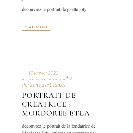
découvrez le portrait de gaëlle joly
READ MORE
10 janvier 2022
By
Candice Aubert-Dho
Portraits d'artisan.es
PORTRAIT DE
CRÉATRICE :
MORDOREE ETLA
découvrez le portrait de la fondatrice de
Mordoree Etla, artisane en marqueterie