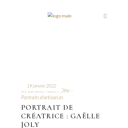
19 janvier 2022
By
Candice Aubert-Dho
Portraits d'artisan.es
PORTRAIT DE
CRÉATRICE : GAËLLE
JOLY