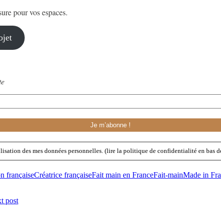
sure pour vos espaces.
ojet
te
lisation des mes données personnelles. (lire la politique de confidentialité en bas d
on française
Créatrice française
Fait main en France
Fait-main
Made in Fr
t post