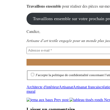
Travaillons ensemble
pour réaliser des pièces sur-me
Travaillons ensemble sur votre prochain pr
Candice,
Artisane d’art textile engagée pour un monde plus jus
J’accepte la politique de confidentialité concernant l’uti
Architecte d'intérieur
Artisanat
Artisanat français
créati
mural
Prev post
Nex
Laisser un commentaire