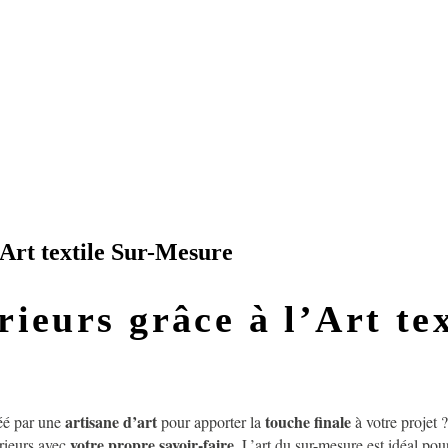
’Art textile Sur-Mesure
rieurs grâce à l’Art te
artisane d’art
touche finale
réé par une
pour apporter la
à votre projet 
votre propre savoir-faire
érieurs avec
. L’art du sur-mesure est idéal pou