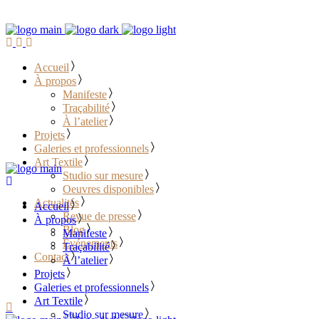
Accueil
À propos
Manifeste
Traçabilité
À l’atelier
Projets
Galeries et professionnels
Art Textile
Studio sur mesure
Oeuvres disponibles
Actualités
Accueil
Revue de presse
À propos
Blog
Manifeste
Événements
Traçabilité
Contact
À l’atelier
Projets
………………………………
Galeries et professionnels
Art Textile
Studio sur mesure