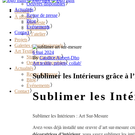
Oeuvres disponibles
Actualités
Accueil
Revue de presse
À propos
Blog
Manifeste
Événements
Traçabilité
Contact
À l’atelier
Projets
Galeries et professionnels
Art Textile
6 mai 2024
Studio sur mesure
By
Candice Aubert-Dho
Oeuvres disponibles
Art textile, projets, collab'
Actualités
Revue de presse
Sublimer les Intérieurs grâce à l
Blog
Événements
Contact
Sublimer les Inté
Sublimer les Intérieurs : Art Sur-Mesure
Avez-vous déjà installé une œuvre d’art sur-mesure c
décoratrices d’intérieur,
vous savez sublimer les int