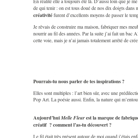
En réalité elle a toujours été là. D’aussi loin que je m
de qui tenir : on est tous doué de nos dix doigts dans m
créativité
furent d’excellents moyens de passer le tem
Je rêvais de construire ma maison, fabriquer mes meub
nourrir au fil des années. Par la suite j’ai fait un bac
cette voie, mais je n’ai jamais totalement arrêté de crée
Pourrais-tu nous parler de tes inspirations ?
Elles sont multiples : l’art bien sûr, avec une prédile
Pop Art. La poésie aussi. Enfin, la nature qui m’entou
Aujourd’hui
est la marque de fabrique
Melle Fleur
créatif ? comment l’as-tu découvert ?
Le fil était très présent autour de moi quand j’étais en