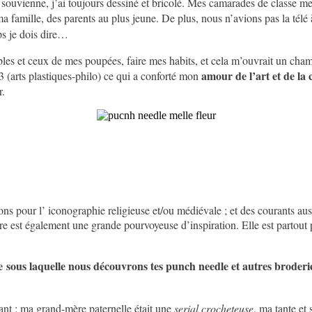
e souvienne, j’ai toujours dessiné et bricolé. Mes camarades de classe me
a famille, des parents au plus jeune. De plus, nous n’avions pas la télé 
ps je dois dire…
les et ceux de mes poupées, faire mes habits, et cela m’ouvrait un cham
amour de l’art et de la 
 A3 (arts plastiques-philo) ce qui a conforté mon
r.
ctions pour l’ iconographie religieuse et/ou médiévale ; et des courants 
re est également une grande pourvoyeuse d’inspiration. Elle est partout p
 sous laquelle nous découvrons tes punch needle et autres broderies
fant : ma grand-mère paternelle était une
serial crocheteuse
, ma tante et