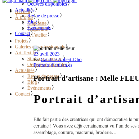
Oeuvres disponibles
Actualités
Accueil
Revue de presse
À propos
Blog
Manifeste
Événements
Traçabilité
Contact
À l’atelier
Projets
Galeries et professionnels
Art Textile
23 avril 2023
Studio sur mesure
By
Candice Aubert-Dho
Oeuvres disponibles
Portraits d'artisan.es
Actualités
Revue de presse
Portrait d’artisane : Melle FLE
Blog
Événements
Contact
Portrait d’artis
Elle fait partie des créatrices qui ont démocratisé le 
certaine ! Vous avez déjà certainement vu l’un de ses
assemblage, couture, macramé, broderie…