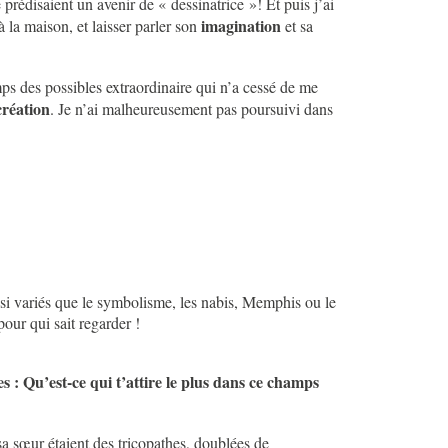
 prédisaient un avenir de « dessinatrice »! Et puis j’ai
imagination
à la maison, et laisser parler son
et sa
ps des possibles extraordinaire qui n’a cessé de me
création
. Je n’ai malheureusement pas poursuivi dans
aussi variés que le symbolisme, les nabis, Memphis ou le
our qui sait regarder !
 : Qu’est-ce qui t’attire le plus dans ce champs
 sa sœur étaient des tricopathes, doublées de