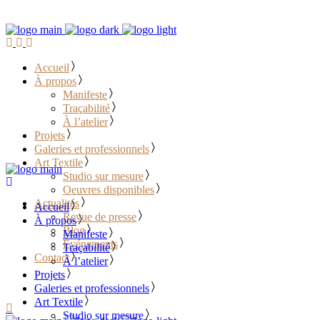
Accueil
À propos
Manifeste
Traçabilité
À l’atelier
Projets
Galeries et professionnels
Art Textile
Studio sur mesure
Oeuvres disponibles
Actualités
Accueil
Revue de presse
À propos
Blog
Manifeste
Événements
Traçabilité
Contact
À l’atelier
Projets
………………………………
Galeries et professionnels
Art Textile
Studio sur mesure