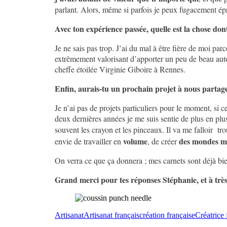
parlant. Alors, même si parfois je peux fugacement épr
Avec ton expérience passée, quelle est la chose dont 
Je ne sais pas trop. J’ai du mal à être fière de moi par
extrêmement valorisant d’apporter un peu de beau autour 
cheffe étoilée Virginie Giboire à Rennes.
Enfin, aurais-tu un prochain projet à nous partag
Je n’ai pas de projets particuliers pour le moment, si
deux dernières années je me suis sentie de plus en plu
souvent les crayon et les pinceaux. Il va me falloir tr
volume
des mondes mi
envie de travailler en
, de créer
On verra ce que ça donnera ; mes carnets sont déjà bie
Grand merci pour tes réponses Stéphanie, et à très
Artisanat
Artisanat français
création française
Créatrice 