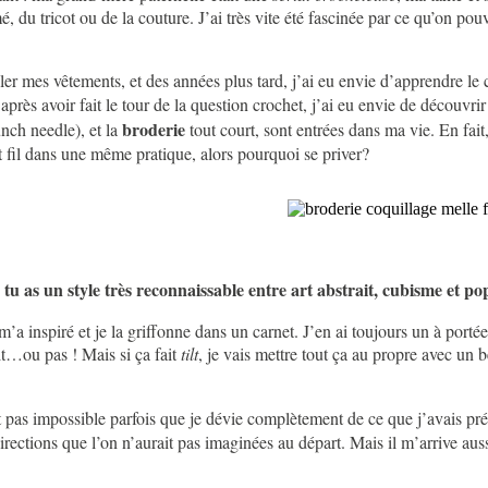
du tricot ou de la couture. J’ai très vite été fascinée par ce qu’on pouva
r mes vêtements, et des années plus tard, j’ai eu envie d’apprendre le c
après avoir fait le tour de la question crochet, j’ai eu envie de découvri
broderie
nch needle), et la
tout court, sont entrées dans ma vie. En fai
et fil dans une même pratique, alors pourquoi se priver?
, tu as un style très reconnaissable entre art abstrait, cubisme et p
m’a inspiré et je la griffonne dans un carnet. J’en ai toujours un à po
rit…ou pas ! Mais si ça fait
tilt
, je vais mettre tout ça au propre avec un b
est pas impossible parfois que je dévie complètement de ce que j’avais pré
tions que l’on n’aurait pas imaginées au départ. Mais il m’arrive aussi 