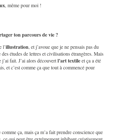
eux
, même pour moi !
tager ton parcours de vie ?
illustration
 l’
, et j’avoue que je ne pensais pas du
 des études de lettres et civilisations étrangères. Mais
l’art textile
 j’ai fait. J’ai alors découvert
et ça a été
isais, et c’est comme ça que tout à commencé pour
bête comme ça, mais ça m’a fait prendre conscience que
res, ce qui peut être extrêmement inhibant créativement