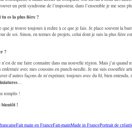
ouver un petit syndrome de l’imposteur, dans l’ensemble je me sens plutô
tu es la plus fière ?
ce que je trouve toujours à redire à ce que je fais. Je place souvent la b
de soi. Sinon, en termes de projets, celui dont je suis la plus fière est 
er ?
 ce n’est de me faire connaitre dans ma nouvelle région. Mais j’ai quan
s enfermée avec mes coussins en punch-needle. Je me suis essouflée arti
ouver d’autres façons de m’exprimer, toujours avec du fil, bien entendu, 
niatures
…
n remplis !
 bientôt !
française
Fait main en France
Fait-main
Made in France
Portrait de créatr