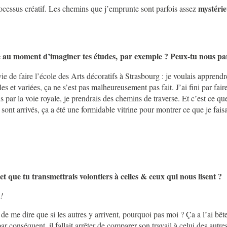
mystéri
processus créatif. Les chemins que j’emprunte sont parfois assez
e au moment d’imaginer tes études, par exemple ? Peux-tu nous par
ie de faire l’école des Arts décoratifs à Strasbourg : je voulais apprendre
s et variées, ça ne s’est pas malheureusement pas fait. J’ai fini par faire
ns par la voie royale, je prendrais des chemins de traverse. Et c’est ce que
 sont arrivés, ça a été une formidable vitrine pour montrer ce que je fa
 et que tu transmettrais volontiers à celles & ceux qui nous lisent ?
!
t de me dire que si les autres y arrivent, pourquoi pas moi ? Ça a l’ai 
par conséquent, il fallait arrêter de comparer son travail à celui des aut