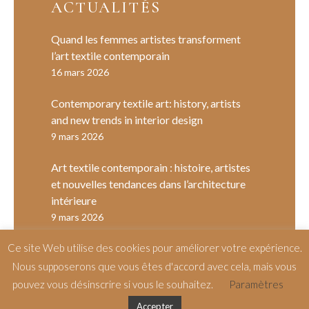
ACTUALITÉS
Quand les femmes artistes transforment
l’art textile contemporain
16 mars 2026
Contemporary textile art: history, artists
and new trends in interior design
9 mars 2026
Art textile contemporain : histoire, artistes
et nouvelles tendances dans l’architecture
intérieure
9 mars 2026
Ce site Web utilise des cookies pour améliorer votre expérience.
Nous supposerons que vous êtes d'accord avec cela, mais vous
pouvez vous désinscrire si vous le souhaitez.
Paramètres
Accepter
©
Candice Aubert Dho
– by
Salt & Paper