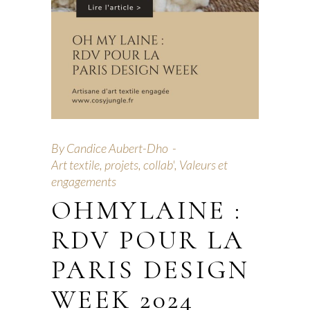
By
Candice Aubert-Dho
Art textile, projets, collab'
,
Valeurs et
engagements
OHMYLAINE :
RDV POUR LA
PARIS DESIGN
WEEK 2024