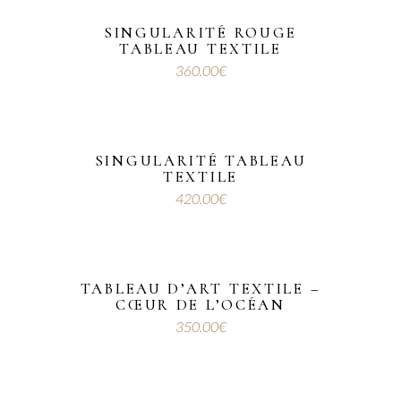
1,400.00€.
700.00€.
SINGULARITÉ ROUGE
TABLEAU TEXTILE
360.00
€
SINGULARITÉ TABLEAU
TEXTILE
420.00
€
TABLEAU D’ART TEXTILE –
CŒUR DE L’OCÉAN
350.00
€