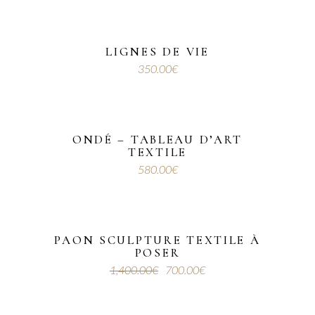
LIGNES DE VIE
350.00
€
ONDÉ – TABLEAU D’ART
TEXTILE
580.00
€
PAON SCULPTURE TEXTILE À
POSER
Sale
1,400.00
€
700.00
€
Le
Le
prix
prix
initial
actuel
était :
est :