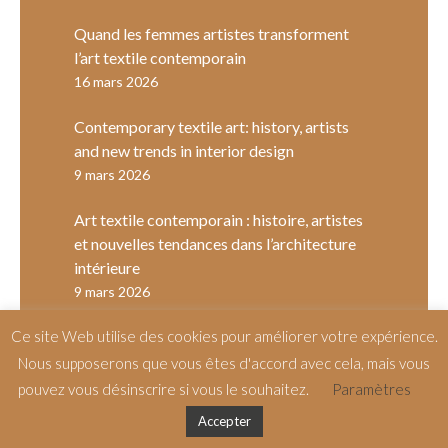
Quand les femmes artistes transforment
l’art textile contemporain
16 mars 2026
Contemporary textile art: history, artists
and new trends in interior design
9 mars 2026
Art textile contemporain : histoire, artistes
et nouvelles tendances dans l’architecture
intérieure
9 mars 2026
Ce site Web utilise des cookies pour améliorer votre expérience.
Nous supposerons que vous êtes d'accord avec cela, mais vous
pouvez vous désinscrire si vous le souhaitez.
Paramètres
©
Candice Aubert Dho
– by
Accepter
Salt & Paper