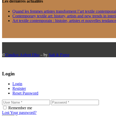
Les dernières actualités
Quand les femmes artistes transforment l’art textile contempora
Contemporary textile art: history, artists and new trends in inter
Art textile contemporain : histoire, artistes et nouvelles tendance
©
Candice Aubert Dho
– by
Salt & Paper
Login
Login
Register
Reset Password
Remember me
Lost Your password?