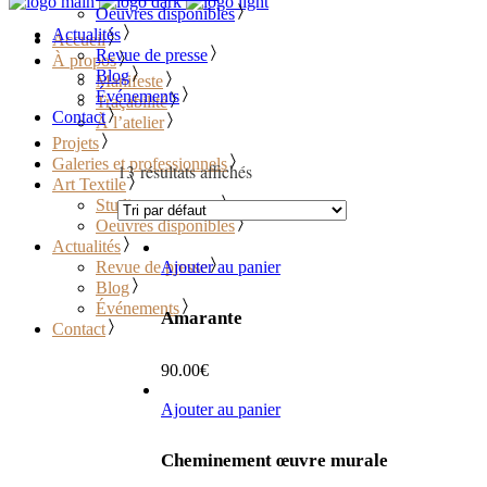
Oeuvres disponibles
Actualités
Accueil
Revue de presse
À propos
Blog
Manifeste
Événements
Traçabilité
Contact
À l’atelier
Projets
Galeries et professionnels
13 résultats affichés
Art Textile
Studio sur mesure
Oeuvres disponibles
Actualités
Revue de presse
Ajouter au panier
Blog
Événements
Amarante
Contact
90.00
€
Ajouter au panier
Cheminement œuvre murale