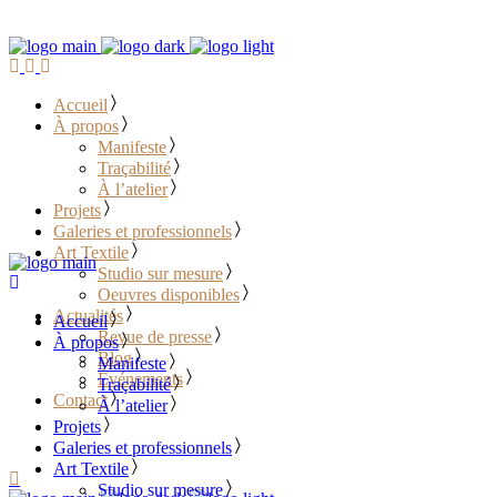
Accueil
À propos
Manifeste
Traçabilité
À l’atelier
Projets
Galeries et professionnels
Art Textile
Studio sur mesure
Oeuvres disponibles
Actualités
Accueil
Revue de presse
À propos
Blog
Manifeste
Événements
Traçabilité
Contact
À l’atelier
Projets
………………………………
Galeries et professionnels
Art Textile
Studio sur mesure