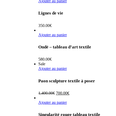
Ajouter au panier
Lignes de vie
350.00
€
Ajouter au panier
Ondé – tableau d’art textile
580.00
€
Sale
Ajouter au panier
Paon sculpture textile à poser
Le
Le
1,400.00
€
700.00
€
prix
prix
initial
actuel
Ajouter au panier
était :
est :
1,400.00€.
700.00€.
Singularité rouge tableau textile