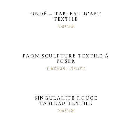
ONDÉ – TABLEAU D’ART
TEXTILE
580.00
€
PAON SCULPTURE TEXTILE À
POSER
Sale
1,400.00
€
700.00
€
Le
Le
prix
prix
initial
actuel
était :
est :
1,400.00€.
700.00€.
SINGULARITÉ ROUGE
TABLEAU TEXTILE
360.00
€