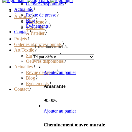
Oeuvres disponibles
Actualités
Accueil
Revue de presse
À propos
Blog
Manifeste
Événements
Traçabilité
Contact
À l’atelier
Projets
Galeries et professionnels
13 résultats affichés
Art Textile
Studio sur mesure
Oeuvres disponibles
Actualités
Revue de presse
Ajouter au panier
Blog
Événements
Amarante
Contact
90.00
€
Ajouter au panier
Cheminement œuvre murale