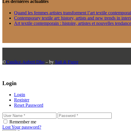
Les dernières actualités
Quand les femmes artistes transforment l’art textile contempora
Contemporary textile art: history, artists and new trends in inter
Art textile contemporain : histoire, artistes et nouvelles tendance
©
Candice Aubert Dho
– by
Salt & Paper
Login
Login
Register
Reset Password
Remember me
Lost Your password?