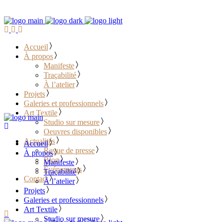
Accueil
À propos
Manifeste
Traçabilité
À l’atelier
Projets
Galeries et professionnels
Art Textile
Studio sur mesure
Oeuvres disponibles
Actualités
Accueil
Revue de presse
À propos
Blog
Manifeste
Événements
Traçabilité
Contact
À l’atelier
Projets
………………………………
Galeries et professionnels
Art Textile
Studio sur mesure