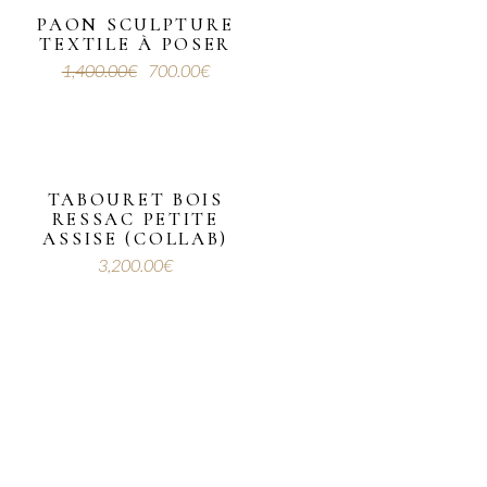
PAON SCULPTURE
TEXTILE À POSER
1,400.00
€
700.00
€
Le
Le
prix
prix
initial
actuel
était :
est :
1,400.00€.
700.00€.
TABOURET BOIS
RESSAC PETITE
ASSISE (COLLAB)
3,200.00
€