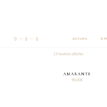
Manifes
Traçabil
À l’ateli
ACCUEIL
À 
13 résultats affichés
Man
Traç
À l’
AMARANTE
90.00
€