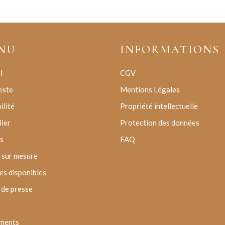
NU
INFORMATIONS
l
CGV
este
Mentions Légales
ilité
Propriété intellectuelle
lier
Protection des données
s
FAQ
 sur mesure
s disponibles
de presse
ments