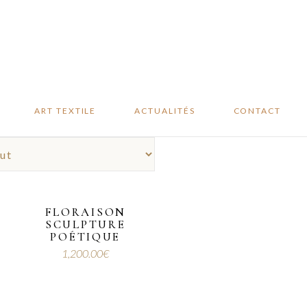
Studio sur mesure
Revue de presse
Oeuvres
Blog
disponibles
Événements
………
ART TEXTILE
ACTUALITÉS
CONTACT
Studio sur mesure
Revue de presse
Oeuvres
Blog
disponibles
Événements
FLORAISON
SCULPTURE
POÉTIQUE
1,200.00
€