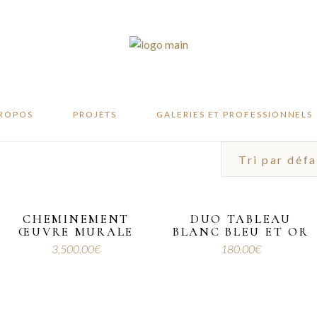
te
ité
er
PROPOS
PROJETS
GALERIES ET PROFESSIONNELS
ifeste
abilité
atelier
CHEMINEMENT
DUO TABLEAU
ŒUVRE MURALE
BLANC BLEU ET OR
3,500.00
€
180.00
€