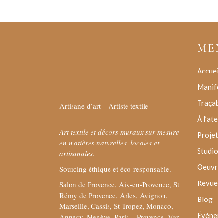
ME
Accuei
Manif
Traçab
Artisane d’art – Artiste textile
À l’ate
Art textile et décors muraux sur-mesure
Projet
en matières naturelles, locales et
Studio
artisanales.
Oeuvre
Sourcing éthique et éco-responsable.
Revue 
Salon de Provence, Aix-en-Provence, St
Rémy de Provence, Arles, Avignon,
Blog
Marseille, Cassis, St Tropez, Monaco,
Événe
Annecy, Megève, Paris – Provence, Var,