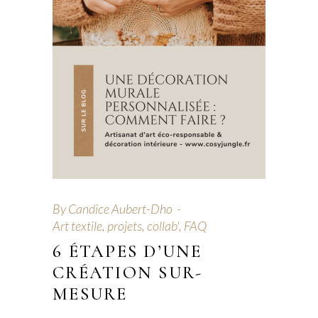
By
Candice Aubert-Dho
Art textile, projets, collab'
,
FAQ
6 ÉTAPES D’UNE
CRÉATION SUR-
MESURE