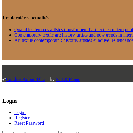
Les dernières actualités
Quand les femmes artistes transforment l’art textile contempora
Contemporary textile art: history, artists and new trends in inter
Art textile contemporain : histoire, artistes et nouvelles tendance
©
Candice Aubert Dho
– by
Salt & Paper
Login
Login
Register
Reset Password