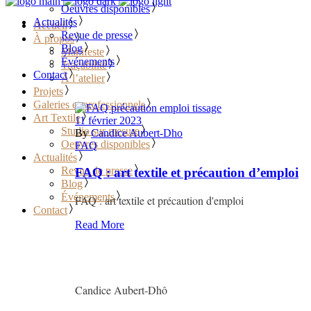
Oeuvres disponibles
Actualités
Accueil
Revue de presse
À propos
Blog
Manifeste
Événements
Traçabilité
Contact
À l’atelier
Projets
Galeries et professionnels
Art Textile
11 février 2023
Studio sur mesure
By
Candice Aubert-Dho
Oeuvres disponibles
FAQ
Actualités
Revue de presse
FAQ : art textile et précaution d’emploi
Blog
Événements
FAQ : art textile et précaution d'emploi
Contact
Read More
Candice Aubert-Dhô