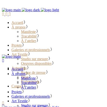
Accueil
À propos
Manifeste
Traçabilité
À l’atelier
Projets
Galeries et professionnels
Art Textile
Studio sur mesure
Oeuvres disponibles
Actualités
Accueil
Revue de presse
À propos
Blog
Manifeste
Événements
Traçabilité
Contact
À l’atelier
Projets
………………………………
Galeries et professionnels
Art Textile
Studio sur mesure