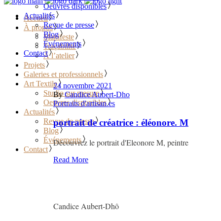
Oeuvres disponibles
Actualités
Accueil
Revue de presse
À propos
Blog
Manifeste
Événements
Traçabilité
Contact
À l’atelier
Projets
Galeries et professionnels
Art Textile
24 novembre 2021
Studio sur mesure
By
Candice Aubert-Dho
Oeuvres disponibles
Portraits d'artisan.es
Actualités
Revue de presse
portrait de créatrice : éléonore. M
Blog
Événements
Découvrez le portrait d'Eleonore M, peintre
Contact
Read More
Candice Aubert-Dhô