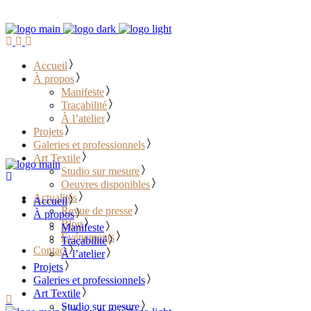
Accueil
À propos
Manifeste
Traçabilité
À l’atelier
Projets
Galeries et professionnels
Art Textile
Studio sur mesure
Oeuvres disponibles
Actualités
Accueil
Revue de presse
À propos
Blog
Manifeste
Événements
Traçabilité
Contact
À l’atelier
Projets
………………………………
Galeries et professionnels
Art Textile
Studio sur mesure