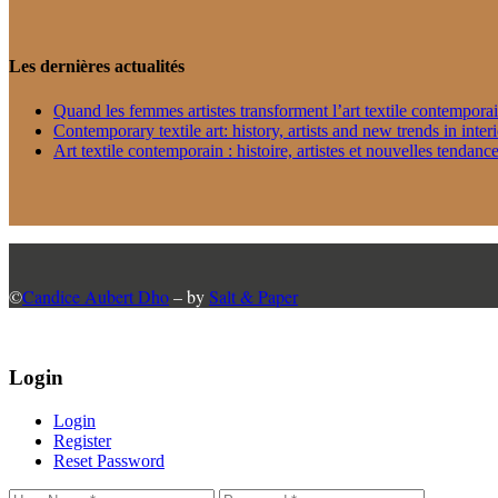
Les dernières actualités
Quand les femmes artistes transforment l’art textile contempora
Contemporary textile art: history, artists and new trends in inter
Art textile contemporain : histoire, artistes et nouvelles tendance
©
Candice Aubert Dho
– by
Salt & Paper
Login
Login
Register
Reset Password