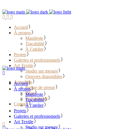
Accueil
À propos
Manifeste
Traçabilité
À l’atelier
Projets
Galeries et professionnels
Art Textile
Studio sur mesure
Oeuvres disponibles
Actualités
Accueil
Revue de presse
À propos
Blog
Manifeste
Événements
Traçabilité
Contact
À l’atelier
Projets
………………………………
Galeries et professionnels
Art Textile
Studio sur mesure