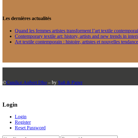
Les dernières actualités
Quand les femmes artistes transforment l’art textile contempora
Contemporary textile art: history, artists and new trends in inter
Art textile contemporain : histoire, artistes et nouvelles tendance
©
Candice Aubert Dho
– by
Salt & Paper
Login
Login
Register
Reset Password