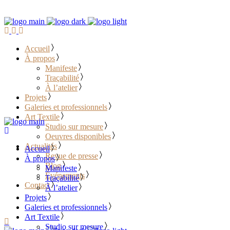
Accueil
À propos
Manifeste
Traçabilité
À l’atelier
Projets
Galeries et professionnels
Art Textile
Studio sur mesure
Oeuvres disponibles
Actualités
Accueil
Revue de presse
À propos
Blog
Manifeste
Événements
Traçabilité
Contact
À l’atelier
Projets
………………………………
Galeries et professionnels
Art Textile
Studio sur mesure