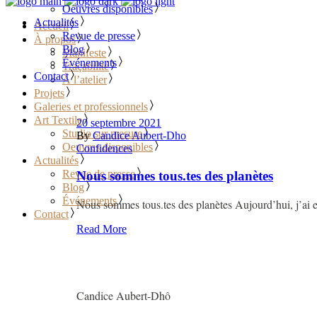
Oeuvres disponibles
Actualités
Accueil
Revue de presse
À propos
Blog
Manifeste
Événements
Traçabilité
Contact
À l’atelier
Projets
Galeries et professionnels
Art Textile
20 septembre 2021
Studio sur mesure
By
Candice Aubert-Dho
Oeuvres disponibles
Confidences
Actualités
Revue de presse
Nous sommes tous.tes des planètes
Blog
Événements
Nous sommes tous.tes des planètes Aujourd’hui, j’ai en
Contact
Read More
Candice Aubert-Dhô