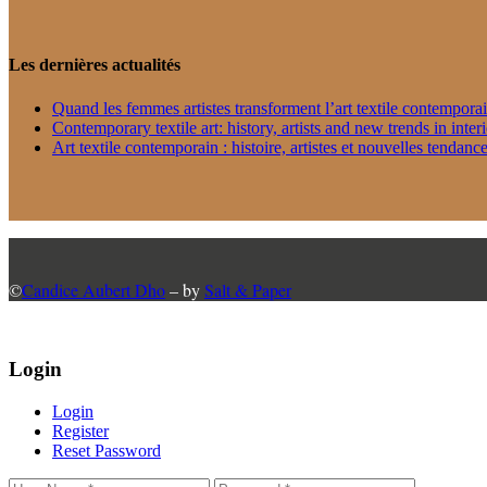
Les dernières actualités
Quand les femmes artistes transforment l’art textile contempora
Contemporary textile art: history, artists and new trends in inter
Art textile contemporain : histoire, artistes et nouvelles tendance
©
Candice Aubert Dho
– by
Salt & Paper
Login
Login
Register
Reset Password