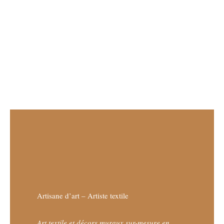
Artisane d’art – Artiste textile
Art textile et décors muraux sur-mesure en