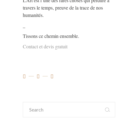
L’Art est l’une des rares choses qui perdure à
travers le temps, preuve de la trace de nos
humanités.
_
Tissons ce chemin ensemble.
Contact et devis gratuit
Search
for: