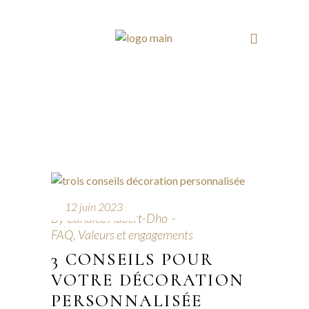
12 juin 2023
By
Candice Aubert-Dho
FAQ
,
Valeurs et engagements
3 CONSEILS POUR
VOTRE DÉCORATION
PERSONNALISÉE