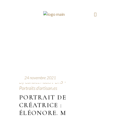
24 novembre 2021
By
Candice Aubert-Dho
Portraits d'artisan.es
PORTRAIT DE
CRÉATRICE :
ÉLÉONORE. M