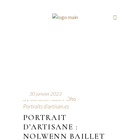
30 janvier 2023
By
Candice Aubert-Dho
Portraits d'artisan.es
PORTRAIT
D’ARTISANE :
NOLWENN BAILLET