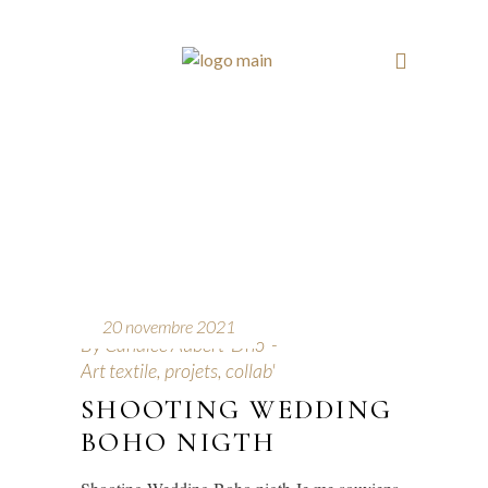
20 novembre 2021
By
Candice Aubert-Dho
Art textile, projets, collab'
SHOOTING WEDDING
BOHO NIGTH