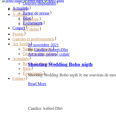
Oeuvres disponibles
Actualités
Accueil
Revue de presse
À propos
Blog
Manifeste
Événements
Traçabilité
Contact
À l’atelier
Projets
Galeries et professionnels
Art Textile
20 novembre 2021
Studio sur mesure
By
Candice Aubert-Dho
Oeuvres disponibles
Art textile, projets, collab'
Actualités
Revue de presse
Shooting Wedding Boho nigth
Blog
Événements
Shooting Wedding Boho nigth Je me souviens de mon pro
Contact
Read More
Candice Aubert-Dhô