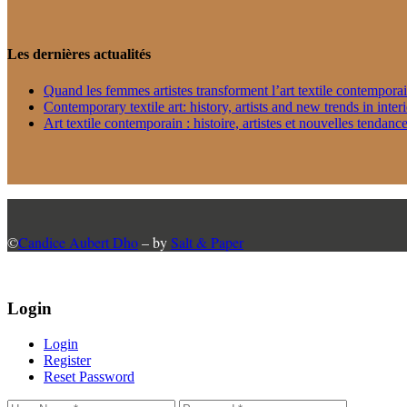
Les dernières actualités
Quand les femmes artistes transforment l’art textile contempora
Contemporary textile art: history, artists and new trends in inter
Art textile contemporain : histoire, artistes et nouvelles tendance
©
Candice Aubert Dho
– by
Salt & Paper
Login
Login
Register
Reset Password