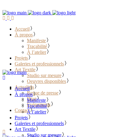
Accueil
À propos
Manifeste
Traçabilité
À l’atelier
Projets
Galeries et professionnels
Art Textile
Studio sur mesure
Oeuvres disponibles
Actualités
Accueil
Revue de presse
À propos
Blog
Manifeste
Événements
Traçabilité
Contact
À l’atelier
Projets
………………………………
Galeries et professionnels
Art Textile
Studio sur mesure