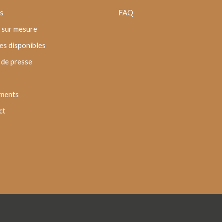
s
FAQ
 sur mesure
s disponibles
de presse
ments
ct