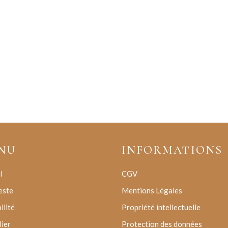
NU
INFORMATIONS
l
CGV
este
Mentions Légales
ilité
Propriété intellectuelle
lier
Protection des données