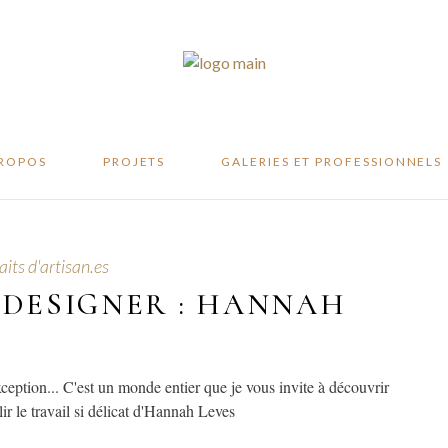
te
ité
er
PROPOS
PROJETS
GALERIES ET PROFESSIONNELS
ifeste
aits d'artisan.es
abilité
 DESIGNER : HANNAH
atelier
xception... C'est un monde entier que je vous invite à découvrir
ir le travail si délicat d'Hannah Leves