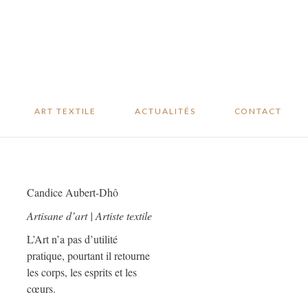
Studio sur mesure
Revue de presse
Oeuvres
Blog
disponibles
Événements
………
ART TEXTILE
ACTUALITÉS
CONTACT
Studio sur mesure
Revue de presse
Oeuvres
Blog
Candice Aubert-Dhô
disponibles
Événements
Artisane d’art | Artiste textile
L’Art n’a pas d’utilité
pratique, pourtant il retourne
les corps, les esprits et les
cœurs.