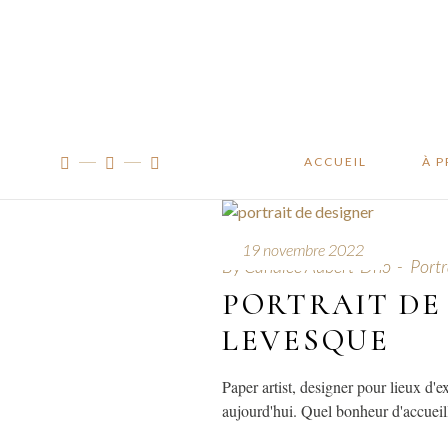
Manifes
Traçabil
À l’ateli
ACCUEIL
À 
Man
19 novembre 2022
By
Candice Aubert-Dho
Portr
Traç
PORTRAIT DE
À l’
LEVESQUE
Paper artist, designer pour lieux d'e
aujourd'hui. Quel bonheur d'accueill