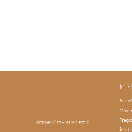
ME
Accuei
Manif
Traçab
Artisane d’art – Artiste textile
À l’ate