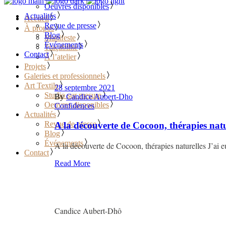
Oeuvres disponibles
Actualités
Accueil
Revue de presse
À propos
Blog
Manifeste
Événements
Traçabilité
Contact
À l’atelier
Projets
Galeries et professionnels
Art Textile
28 septembre 2021
Studio sur mesure
By
Candice Aubert-Dho
Oeuvres disponibles
Confidences
Actualités
Revue de presse
A la découverte de Cocoon, thérapies natu
Blog
Événements
A la découverte de Cocoon, thérapies naturelles J’ai eu
Contact
Read More
Candice Aubert-Dhô