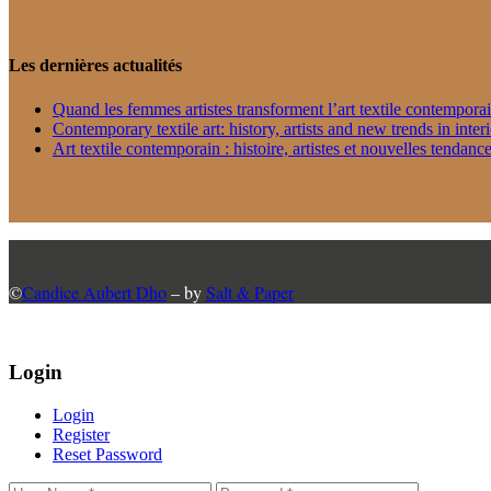
Les dernières actualités
Quand les femmes artistes transforment l’art textile contempora
Contemporary textile art: history, artists and new trends in inter
Art textile contemporain : histoire, artistes et nouvelles tendance
©
Candice Aubert Dho
– by
Salt & Paper
Login
Login
Register
Reset Password