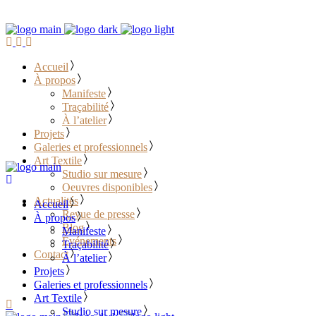
Accueil
À propos
Manifeste
Traçabilité
À l’atelier
Projets
Galeries et professionnels
Art Textile
Studio sur mesure
Oeuvres disponibles
Actualités
Accueil
Revue de presse
À propos
Blog
Manifeste
Événements
Traçabilité
Contact
À l’atelier
Projets
………………………………
Galeries et professionnels
Art Textile
Studio sur mesure