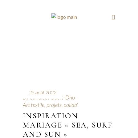
25 août 2022
By
Candice Aubert-Dho
Art textile, projets, collab'
INSPIRATION
MARIAGE « SEA, SURF
AND SUN »