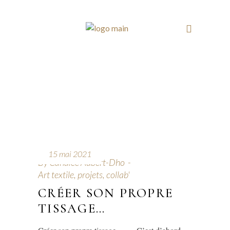
15 mai 2021
By
Candice Aubert-Dho
Art textile, projets, collab'
CRÉER SON PROPRE
TISSAGE…