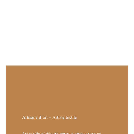
Artisane d’art – Artiste textile
Art textile et décors muraux sur-mesure en