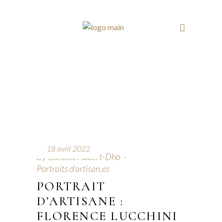
18 avril 2022
By
Candice Aubert-Dho
Portraits d'artisan.es
PORTRAIT
D’ARTISANE :
FLORENCE LUCCHINI