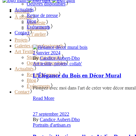
Oeuvres disponibles
Actualités
Accueil
Revue de presse
À propos
Blog
Manifeste
Événements
Traçabilité
Contact
À l’atelier
Projets
Galeries et professionnels
Art Textile
2 janvier 2024
Studio sur mesure
By
Candice Aubert-Dho
Oeuvres disponibles
Art textile, projets, collab'
Actualités
Revue de presse
L’Élégance du Bois en Décor Mural
Blog
Événements
Plongez avec moi dans l'art de créer votre décor mura
Contact
Read More
27 septembre 2022
By
Candice Aubert-Dho
Portraits d'artisan.es