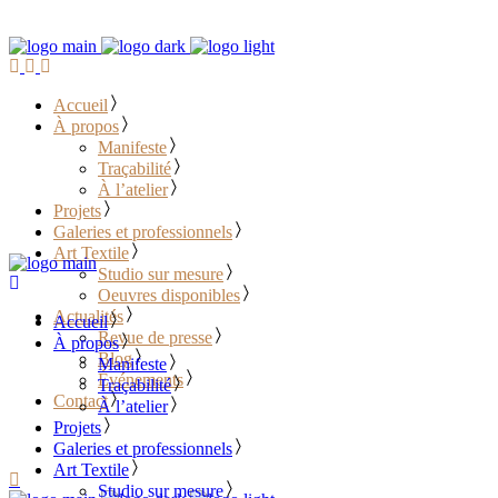
Accueil
À propos
Manifeste
Traçabilité
À l’atelier
Projets
Galeries et professionnels
Art Textile
Studio sur mesure
Oeuvres disponibles
Actualités
Accueil
Revue de presse
À propos
Blog
Manifeste
Événements
Traçabilité
Contact
À l’atelier
Projets
………………………………
Galeries et professionnels
Art Textile
Studio sur mesure