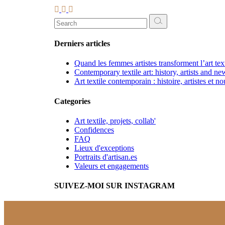
Search
for:
Derniers articles
Quand les femmes artistes transforment l’art te
Contemporary textile art: history, artists and ne
Art textile contemporain : histoire, artistes et n
Categories
Art textile, projets, collab'
Confidences
FAQ
Lieux d'exceptions
Portraits d'artisan.es
Valeurs et engagements
SUIVEZ-MOI SUR INSTAGRAM