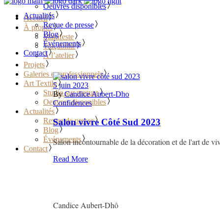
Oeuvres disponibles
Actualités
Accueil
Revue de presse
À propos
Blog
Manifeste
Événements
Traçabilité
Contact
À l’atelier
Projets
Galeries et professionnels
Art Textile
5 juin 2023
Studio sur mesure
By
Candice Aubert-Dho
Oeuvres disponibles
Confidences
Actualités
Revue de presse
Salon vivre Côté Sud 2023
Blog
Événements
Salon incontournable de la décoration et de l'art de 
Contact
Read More
Candice Aubert-Dhô