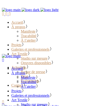
Accueil
À propos
Manifeste
Traçabilité
À l’atelier
Projets
Galeries et professionnels
Art Textile
Studio sur mesure
Oeuvres disponibles
Actualités
Accueil
Revue de presse
À propos
Blog
Manifeste
Événements
Traçabilité
Contact
À l’atelier
Projets
………………………………
Galeries et professionnels
Art Textile
Studio sur mesure