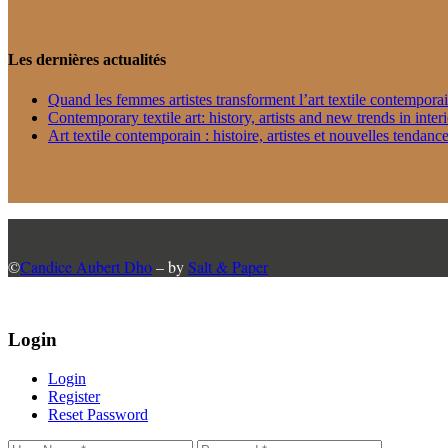
Les dernières actualités
Quand les femmes artistes transforment l’art textile contempora
Contemporary textile art: history, artists and new trends in inter
Art textile contemporain : histoire, artistes et nouvelles tendance
©
Candice Aubert Dho
– by
Salt & Paper
Login
Login
Register
Reset Password