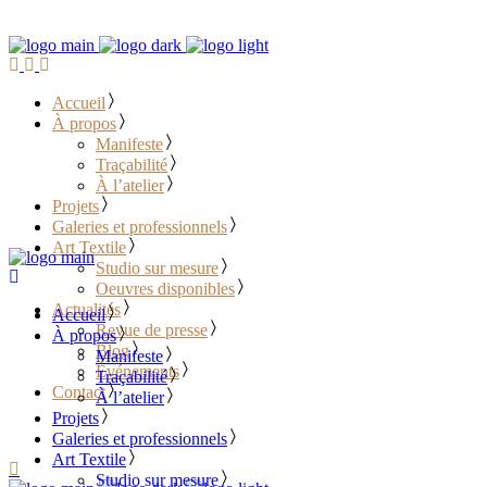
Accueil
À propos
Manifeste
Traçabilité
À l’atelier
Projets
Galeries et professionnels
Art Textile
Studio sur mesure
Oeuvres disponibles
Actualités
Accueil
Revue de presse
À propos
Blog
Manifeste
Événements
Traçabilité
Contact
À l’atelier
Projets
………………………………
Galeries et professionnels
Art Textile
Studio sur mesure