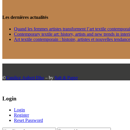
Les dernières actualités
Quand les femmes artistes transforment l’art textile contempora
Contemporary textile art: history, artists and new trends in inter
Art textile contemporain : histoire, artistes et nouvelles tendance
©
Candice Aubert Dho
– by
Salt & Paper
Login
Login
Register
Reset Password