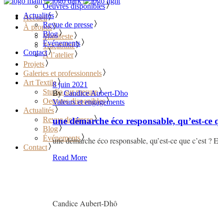
Oeuvres disponibles
Actualités
Accueil
Revue de presse
À propos
Blog
Manifeste
Événements
Traçabilité
Contact
À l’atelier
Projets
Galeries et professionnels
Art Textile
8 juin 2021
Studio sur mesure
By
Candice Aubert-Dho
Oeuvres disponibles
Valeurs et engagements
Actualités
Revue de presse
une démarche éco responsable, qu’est-ce q
Blog
Événements
une démarche éco responsable, qu’est-ce que c’est ? E
Contact
Read More
Candice Aubert-Dhô