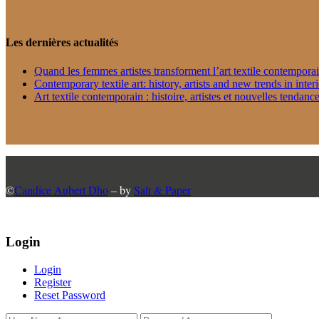
Les dernières actualités
Quand les femmes artistes transforment l’art textile contempora
Contemporary textile art: history, artists and new trends in inter
Art textile contemporain : histoire, artistes et nouvelles tendance
©
Candice Aubert Dho
– by
Salt & Paper
Login
Login
Register
Reset Password