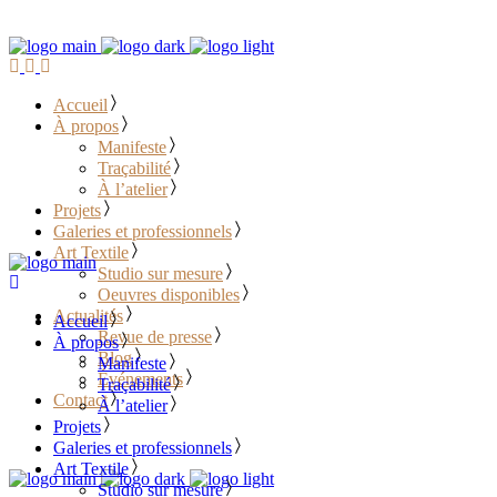
Accueil
À propos
Manifeste
Traçabilité
À l’atelier
Projets
Galeries et professionnels
Art Textile
Studio sur mesure
Oeuvres disponibles
Actualités
Accueil
Revue de presse
À propos
Blog
Manifeste
Événements
Traçabilité
Contact
À l’atelier
Projets
………………………………
Galeries et professionnels
Art Textile
Studio sur mesure