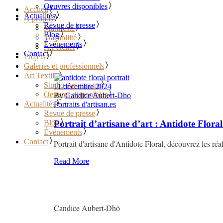
Oeuvres disponibles
Accueil
Actualités
À propos
Revue de presse
Manifeste
Blog
Traçabilité
Événements
À l’atelier
Contact
Projets
Galeries et professionnels
Art Textile
Studio sur mesure
11 décembre 2024
Oeuvres disponibles
By
Candice Aubert-Dho
Actualités
Portraits d'artisan.es
Revue de presse
Portrait d’artisane d’art : Antidote Floral
Blog
Événements
Contact
Portrait d'artisane d'Antidote Floral, découvrez les réal
Read More
Candice Aubert-Dhô