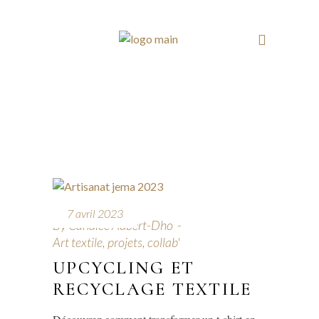
7 avril 2023
By
Candice Aubert-Dho
Art textile, projets, collab'
UPCYCLING ET
RECYCLAGE TEXTILE