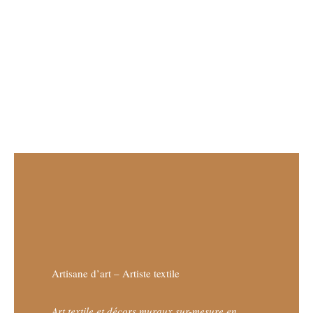
Artisane d’art – Artiste textile
Art textile et décors muraux sur-mesure en