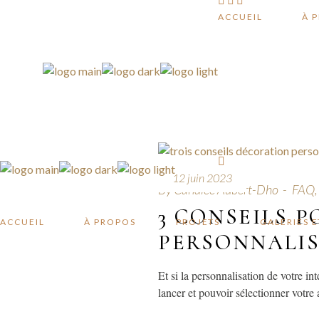
ACCUEIL
À 
……………………
12 juin 2023
By
Candice Aubert-Dho
FAQ
3 CONSEILS 
ACCUEIL
À PROPOS
PROJETS
GALERIES 
PERSONNALI
Et si la personnalisation de votre in
lancer et pouvoir sélectionner votre a