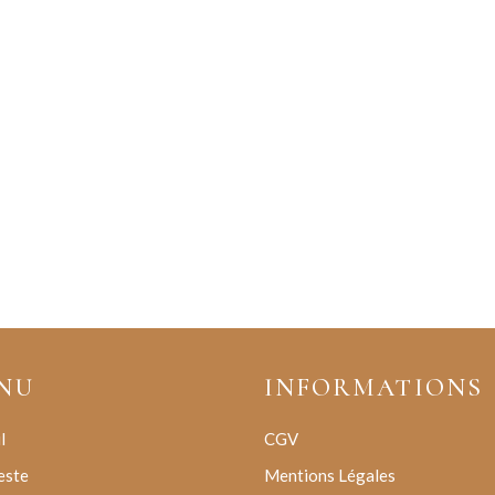
NU
INFORMATIONS
l
CGV
este
Mentions Légales