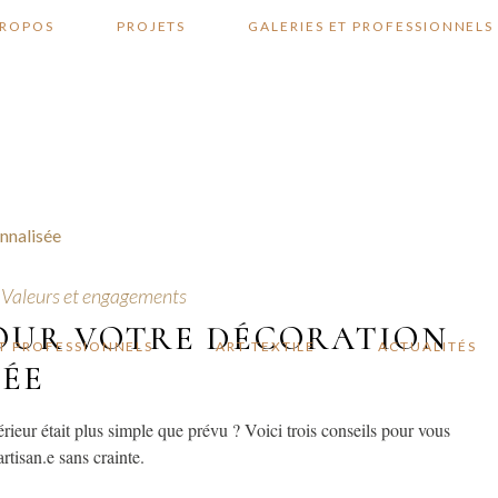
PROPOS
PROJETS
GALERIES ET PROFESSIONNELS
…………
,
Valeurs et engagements
POUR VOTRE DÉCORATION
ET PROFESSIONNELS
ART TEXTILE
ACTUALITÉS
SÉE
térieur était plus simple que prévu ? Voici trois conseils pour vous
rtisan.e sans crainte.