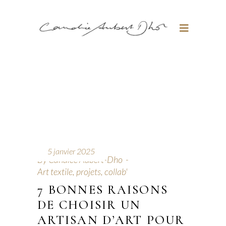
5 janvier 2025
By
Candice Aubert-Dho
Art textile, projets, collab'
7 BONNES RAISONS
DE CHOISIR UN
ARTISAN D’ART POUR