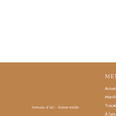
ME
Accuei
Manif
Traçab
Artisane d’art – Artiste textile
À l’ate