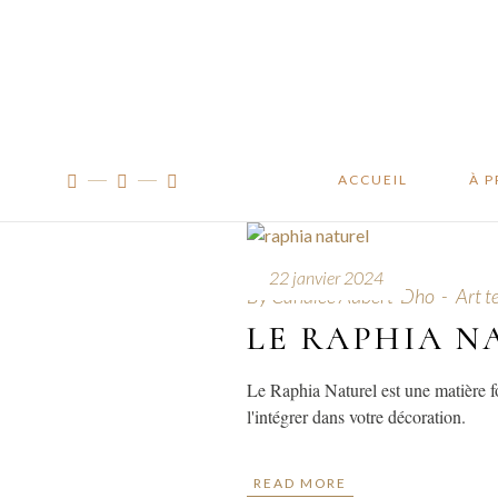
Manifes
Traçabil
À l’ateli
ACCUEIL
À 
Man
22 janvier 2024
By
Candice Aubert-Dho
Art te
Traç
LE RAPHIA N
À l’
Le Raphia Naturel est une matière f
l'intégrer dans votre décoration.
READ MORE