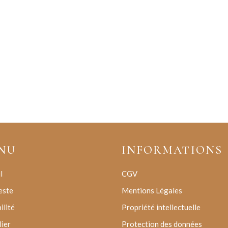
NU
INFORMATIONS
l
CGV
este
Mentions Légales
ilité
Propriété intellectuelle
lier
Protection des données