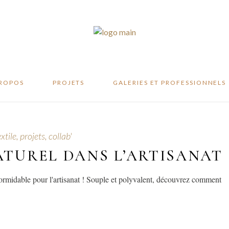
te
ité
er
PROPOS
PROJETS
GALERIES ET PROFESSIONNELS
ifeste
xtile, projets, collab'
abilité
ATUREL DANS L’ARTISANAT
atelier
ormidable pour l'artisanat ! Souple et polyvalent, découvrez comment