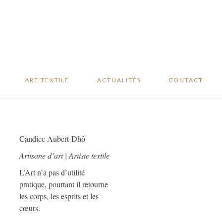
Studio sur mesure
Revue de presse
Oeuvres
Blog
disponibles
Événements
………
ART TEXTILE
ACTUALITÉS
CONTACT
Studio sur mesure
Revue de presse
Oeuvres
Blog
Candice Aubert-Dhô
disponibles
Événements
Artisane d’art | Artiste textile
L’Art n’a pas d’utilité
pratique, pourtant il retourne
les corps, les esprits et les
cœurs.