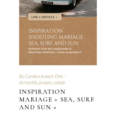
By
Candice Aubert-Dho
Art textile, projets, collab'
INSPIRATION
MARIAGE « SEA, SURF
AND SUN »